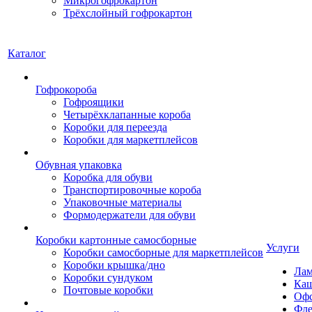
Микрогофрокартон
Трёхслойный гофрокартон
Каталог
Гофрокороба
Гофроящики
Четырёхклапанные короба
Коробки для переезда
Коробки для маркетплейсов
Обувная упаковка
Коробка для обуви
Транспортировочные короба
Упаковочные материалы
Формодержатели для обуви
Коробки картонные самосборные
Услуги
Коробки самосборные для маркетплейсов
Коробки крышка/дно
Лам
Коробки сундуком
Каш
Почтовые коробки
Офс
Фле