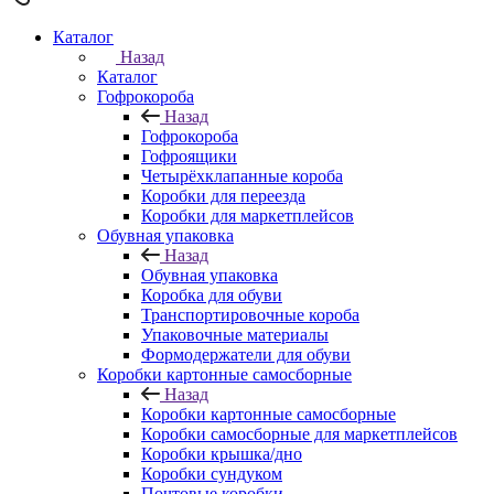
Каталог
Назад
Каталог
Гофрокороба
Назад
Гофрокороба
Гофроящики
Четырёхклапанные короба
Коробки для переезда
Коробки для маркетплейсов
Обувная упаковка
Назад
Обувная упаковка
Коробка для обуви
Транспортировочные короба
Упаковочные материалы
Формодержатели для обуви
Коробки картонные самосборные
Назад
Коробки картонные самосборные
Коробки самосборные для маркетплейсов
Коробки крышка/дно
Коробки сундуком
Почтовые коробки