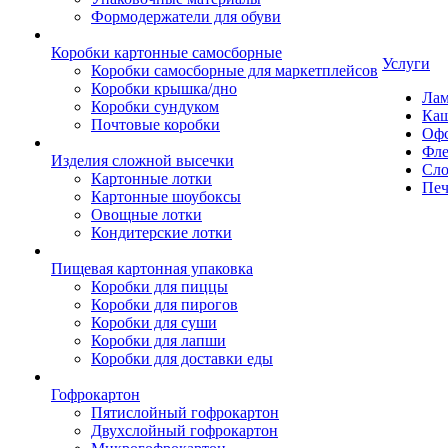
Формодержатели для обуви
Коробки картонные самосборные
Услуги
Коробки самосборные для маркетплейсов
Коробки крышка/дно
Лам
Коробки сундуком
Каш
Почтовые коробки
Офс
Фле
Изделия сложной высечки
Сло
Картонные лотки
Печ
Картонные шоубоксы
Овощные лотки
Кондитерские лотки
Пищевая картонная упаковка
Коробки для пиццы
Коробки для пирогов
Коробки для суши
Коробки для лапши
Коробки для доставки еды
Гофрокартон
Пятислойный гофрокартон
Двухслойный гофрокартон