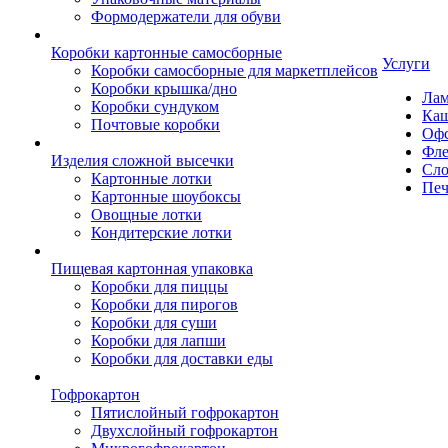
Формодержатели для обуви
Коробки картонные самосборные
Услуги
Коробки самосборные для маркетплейсов
Коробки крышка/дно
Лам
Коробки сундуком
Каш
Почтовые коробки
Офс
Фле
Изделия сложной высечки
Сло
Картонные лотки
Печ
Картонные шоубоксы
Овощные лотки
Кондитерские лотки
Пищевая картонная упаковка
Коробки для пиццы
Коробки для пирогов
Коробки для суши
Коробки для лапши
Коробки для доставки еды
Гофрокартон
Пятислойный гофрокартон
Двухслойный гофрокартон