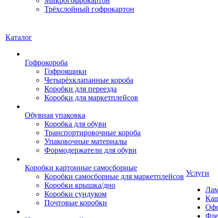
Микрогофрокартон
Трёхслойный гофрокартон
Каталог
Гофрокороба
Гофроящики
Четырёхклапанные короба
Коробки для переезда
Коробки для маркетплейсов
Обувная упаковка
Коробка для обуви
Транспортировочные короба
Упаковочные материалы
Формодержатели для обуви
Коробки картонные самосборные
Услуги
Коробки самосборные для маркетплейсов
Коробки крышка/дно
Лам
Коробки сундуком
Каш
Почтовые коробки
Офс
Фле