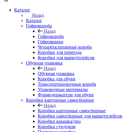
Каталог
Назад
Каталог
Гофрокороба
Назад
Гофрокороба
Гофроящики
Четырёхклапанные короба
Коробки для переезда
Коробки для маркетплейсов
Обувная упаковка
Назад
Обувная упаковка
Коробка для обуви
Транспортировочные короба
Упаковочные материалы
Формодержатели для обуви
Коробки картонные самосборные
Назад
Коробки картонные самосборные
Коробки самосборные для маркетплейсов
Коробки крышка/дно
Коробки сундуком
Почтовые коробки