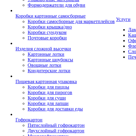
Формодержатели для обуви
Коробки картонные самосборные
Услуги
Коробки самосборные для маркетплейсов
Коробки крышка/дно
Лам
Коробки сундуком
Каш
Почтовые коробки
Офс
Фле
Изделия сложной высечки
Сло
Картонные лотки
Печ
Картонные шоубоксы
Овощные лотки
Кондитерские лотки
Пищевая картонная упаковка
Коробки для пиццы
Коробки для пирогов
Коробки для суши
Коробки для лапши
Коробки для доставки еды
Гофрокартон
Пятислойный гофрокартон
Двухслойный гофрокартон