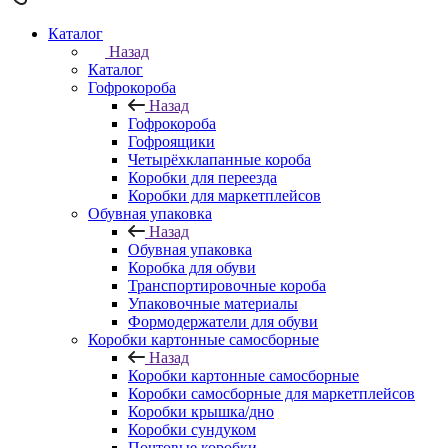
Каталог
Назад
Каталог
Гофрокороба
Назад
Гофрокороба
Гофроящики
Четырёхклапанные короба
Коробки для переезда
Коробки для маркетплейсов
Обувная упаковка
Назад
Обувная упаковка
Коробка для обуви
Транспортировочные короба
Упаковочные материалы
Формодержатели для обуви
Коробки картонные самосборные
Назад
Коробки картонные самосборные
Коробки самосборные для маркетплейсов
Коробки крышка/дно
Коробки сундуком
Почтовые коробки