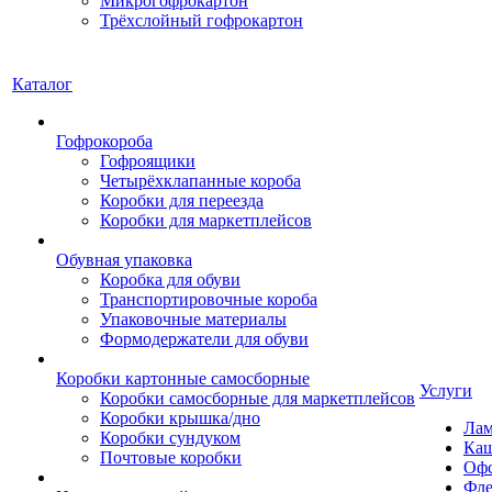
Микрогофрокартон
Трёхслойный гофрокартон
Каталог
Гофрокороба
Гофроящики
Четырёхклапанные короба
Коробки для переезда
Коробки для маркетплейсов
Обувная упаковка
Коробка для обуви
Транспортировочные короба
Упаковочные материалы
Формодержатели для обуви
Коробки картонные самосборные
Услуги
Коробки самосборные для маркетплейсов
Коробки крышка/дно
Лам
Коробки сундуком
Каш
Почтовые коробки
Офс
Фле