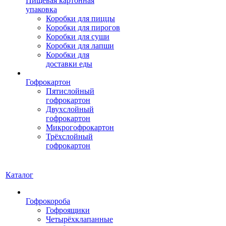
Пищевая картонная
упаковка
Коробки для пиццы
Коробки для пирогов
Коробки для суши
Коробки для лапши
Коробки для
доставки еды
Гофрокартон
Пятислойный
гофрокартон
Двухслойный
гофрокартон
Микрогофрокартон
Трёхслойный
гофрокартон
Каталог
Гофрокороба
Гофроящики
Четырёхклапанные