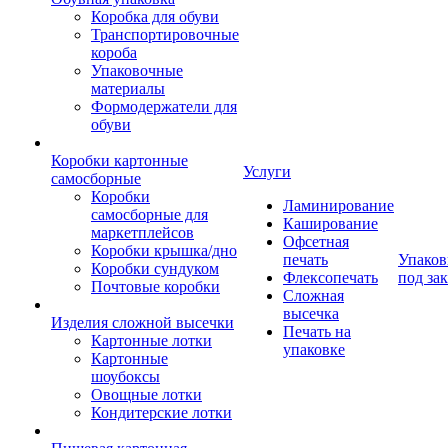
Коробка для обуви
Транспортировочные
короба
Упаковочные
материалы
Формодержатели для
обуви
Коробки картонные
Услуги
самосборные
Коробки
Ламинирование
самосборные для
Каширование
маркетплейсов
Офсетная
Коробки крышка/дно
печать
Упаков
Коробки сундуком
Флексопечать
под зак
Почтовые коробки
Сложная
высечка
Изделия сложной высечки
Печать на
Картонные лотки
упаковке
Картонные
шоубоксы
Овощные лотки
Кондитерские лотки