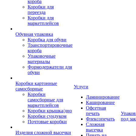
короба
Коробки для
переезда
Коробки для
маркетплейсов
Обувная упаковка
Коробка для обуви
Транспортировочные
короба
Упаковочные
материалы
Формодержатели для
обуви
Коробки картонные
Услуги
самосборные
Коробки
Ламинирование
самосборные для
Каширование
маркетплейсов
Офсетная
Коробки крышка/дно
печать
Упаков
Коробки сундуком
Флексопечать
под зак
Почтовые коробки
Сложная
высечка
Изделия сложной высечки
Печать на