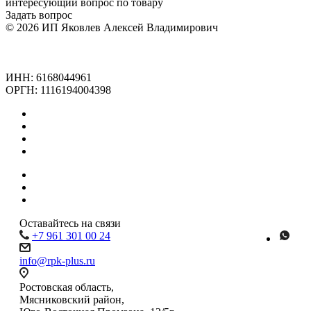
интересующий вопрос по товару
Задать вопрос
© 2026 ИП Яковлев Алексей Владимирович
Политика конфиденциальности
Обработка персональных данных
Политика использания cookie
ИНН: 6168044961
ОРГН: 1116194004398
Каталог
Коробки в наличии
Услуги
Упаковка под заказ
Компания
Наши работы
Контакты
Оставайтесь на связи
+7 961 301 00 24
info@rpk-plus.ru
Ростовская область,
Мясниковский район,