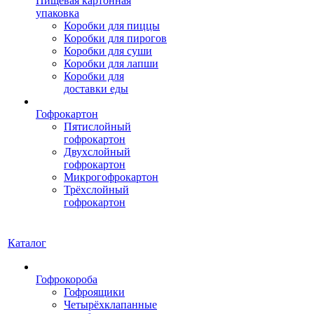
Пищевая картонная
упаковка
Коробки для пиццы
Коробки для пирогов
Коробки для суши
Коробки для лапши
Коробки для
доставки еды
Гофрокартон
Пятислойный
гофрокартон
Двухслойный
гофрокартон
Микрогофрокартон
Трёхслойный
гофрокартон
Каталог
Гофрокороба
Гофроящики
Четырёхклапанные