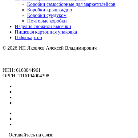
Коробки самосборные для маркетплейсов
Коробки крышка/дно
Коробки сундуком
Почтовые коробки
Изделия сложной высечки
Пищевая картонная упаковка
Гофрокартон
© 2026 ИП Яковлев Алексей Владимирович
Политика конфиденциальности
Обработка персональных данных
Политика использания cookie
ИНН: 6168044961
ОРГН: 1116194004398
Каталог
Коробки в наличии
Услуги
Упаковка под заказ
Компания
Наши работы
Контакты
Оставайтесь на связи