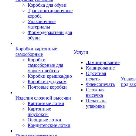
Коробка для обуви
Транспортировочные
короба
Упаковочные
материалы
Формодержатели для
обуви
Коробки картонные
Услуги
самосборные
Коробки
Ламинирование
самосборные для
Каширование
маркетплейсов
Офсетная
Коробки крышка/дно
печать
Упаков
Коробки сундуком
Флексопечать
под зак
Почтовые коробки
Сложная
высечка
Изделия сложной высечки
Печать на
Картонные лотки
упаковке
Картонные
шоубоксы
Овощные лотки
Кондитерские лотки