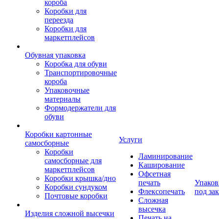
короба
Коробки для
переезда
Коробки для
маркетплейсов
Обувная упаковка
Коробка для обуви
Транспортировочные
короба
Упаковочные
материалы
Формодержатели для
обуви
Коробки картонные
Услуги
самосборные
Коробки
Ламинирование
самосборные для
Каширование
маркетплейсов
Офсетная
Коробки крышка/дно
печать
Упаков
Коробки сундуком
Флексопечать
под зак
Почтовые коробки
Сложная
высечка
Изделия сложной высечки
Печать на