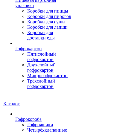
Пищевая картонная
упаковка
Коробки для пиццы
Коробки для пирогов
Коробки для суши
Коробки для лапши
Коробки для
доставки еды
Гофрокартон
Пятислойный
гофрокартон
Двухслойный
гофрокартон
Микрогофрокартон
Трёхслойный
гофрокартон
Каталог
Гофрокороба
Гофроящики
Четырёхклапанные