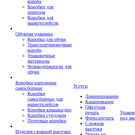
короба
Коробки для
переезда
Коробки для
маркетплейсов
Обувная упаковка
Коробка для обуви
Транспортировочные
короба
Упаковочные
материалы
Формодержатели для
обуви
Коробки картонные
Услуги
самосборные
Коробки
Ламинирование
самосборные для
Каширование
маркетплейсов
Офсетная
Коробки крышка/дно
печать
Упаков
Коробки сундуком
Флексопечать
под зак
Почтовые коробки
Сложная
высечка
Изделия сложной высечки
Печать на