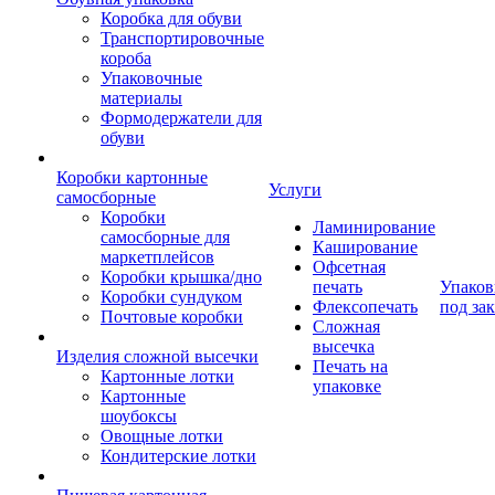
Коробка для обуви
Транспортировочные
короба
Упаковочные
материалы
Формодержатели для
обуви
Коробки картонные
Услуги
самосборные
Коробки
Ламинирование
самосборные для
Каширование
маркетплейсов
Офсетная
Коробки крышка/дно
печать
Упаков
Коробки сундуком
Флексопечать
под зак
Почтовые коробки
Сложная
высечка
Изделия сложной высечки
Печать на
Картонные лотки
упаковке
Картонные
шоубоксы
Овощные лотки
Кондитерские лотки